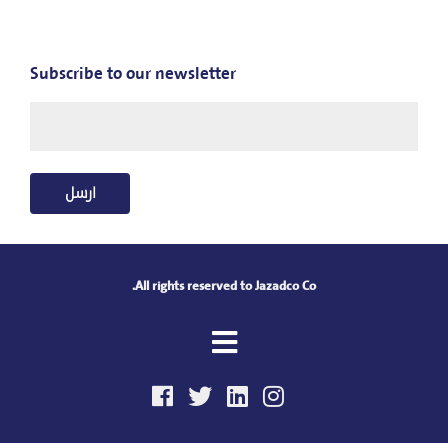
All
Projects
Subscribe to our newsletter
Agriculture
Sector
Other
ارسل
Investments
Aquaculture
All rights reserved to Jazadco Co.
Sector
Real
Estate
Sector